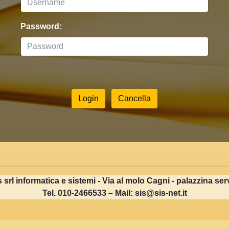
Password:
Login
s srl informatica e sistemi - Via al molo Cagni - palazzina serv
Tel. 010-2466533 – Mail: sis@sis-net.it